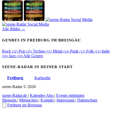
Alle Bilder →
GENRES IN FREIBURG IM BREISGAU
Rock
Pop
Techno
Metal
Punk
Folk
Indie
(32)
(25)
(15)
(14)
(13)
(13)
Jazz
Alle Genres
(10)
(10)
SZENE-RADAR IN DEINER STADT
Freiburg
Karlsruhe
szene-Radar
©
2026
szene-Radar.de
|
Kalender-Abo
|
Events einbinden
Magazin
|
Mitmachen
|
Kontakt
|
Impressum
|
Datenschutz
Freiburg im Breisgau