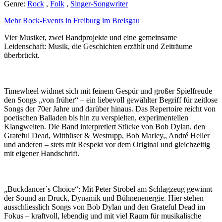
Genre:
Rock
,
Folk
,
Singer-Songwriter
Mehr Rock-Events in Freiburg im Breisgau
Vier Musiker, zwei Bandprojekte und eine gemeinsame
Leidenschaft: Musik, die Geschichten erzählt und Zeiträume
überbrückt.
Timewheel widmet sich mit feinem Gespür und großer Spielfreude
den Songs „von früher“ – ein liebevoll gewählter Begriff für zeitlose
Songs der 70er Jahre und darüber hinaus. Das Repertoire reicht von
poetischen Balladen bis hin zu verspielten, experimentellen
Klangwelten. Die Band interpretiert Stücke von Bob Dylan, den
Grateful Dead, Witthüser & Westrupp, Bob Marley,, André Heller
und anderen – stets mit Respekt vor dem Original und gleichzeitig
mit eigener Handschrift.
„Buckdancer´s Choice“: Mit Peter Strobel am Schlagzeug gewinnt
der Sound an Druck, Dynamik und Bühnenenergie. Hier stehen
ausschliesslich Songs von Bob Dylan und den Grateful Dead im
Fokus – kraftvoll, lebendig und mit viel Raum für musikalische