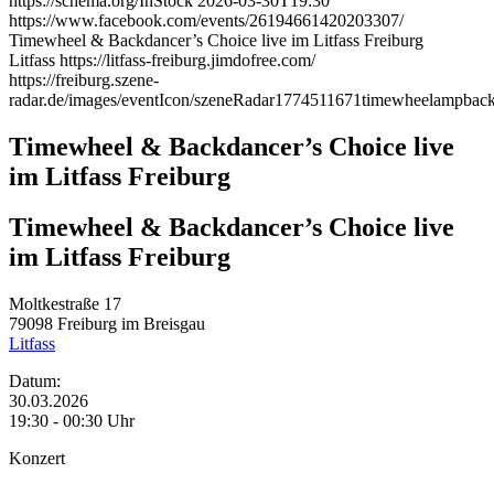
https://schema.org/InStock
2026-03-30T19:30
https://www.facebook.com/events/26194661420203307/
Timewheel & Backdancer’s Choice live im Litfass Freiburg
Litfass
https://litfass-freiburg.jimdofree.com/
https://freiburg.szene-
radar.de/images/eventIcon/szeneRadar1774511671timewheelampbackd
Timewheel & Backdancer’s Choice live
im Litfass Freiburg
Timewheel & Backdancer’s Choice live
im Litfass Freiburg
Moltkestraße 17
79098
Freiburg im Breisgau
Litfass
Datum:
30.03.2026
19:30 - 00:30 Uhr
Konzert