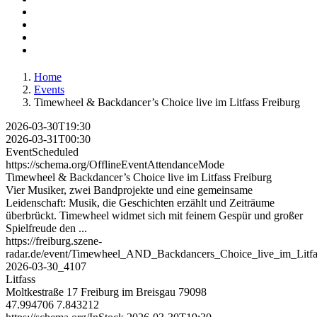
Home
Events
Timewheel & Backdancer’s Choice live im Litfass Freiburg
2026-03-30T19:30
2026-03-31T00:30
EventScheduled
https://schema.org/OfflineEventAttendanceMode
Timewheel & Backdancer’s Choice live im Litfass Freiburg
Vier Musiker, zwei Bandprojekte und eine gemeinsame
Leidenschaft: Musik, die Geschichten erzählt und Zeiträume
überbrückt. Timewheel widmet sich mit feinem Gespür und großer
Spielfreude den ...
https://freiburg.szene-
radar.de/event/Timewheel_AND_Backdancers_Choice_live_im_Litfa
2026-03-30_4107
Litfass
Moltkestraße 17
Freiburg im Breisgau
79098
47.994706
7.843212