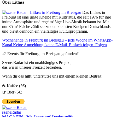
Über Litfass
Das Litfass in
Freiburg ist eine urige Kneipe mit Kultstatus, die seit 1976 für ihre
intime Atmosphäre und regelmäßige Live-Musik bekannt ist. Mit
nur 35 m² Fläche zählt sie zu den kleinsten Kneipen Deutschlands
und bietet dennoch ein vielfältiges Kulturprogramm.​
Wochenende in Freiburg im Breisgau – jede Woche im WhatsApp-
Kanal
Keine Anmeldung, keine E-Mail. Einfach folgen.
Folgen
🎉 Events für Freiburg im Breisgau gefunden?
Szene-Radar ist ein unabhängiges Projekt,
das wir in unserer Freizeit betreiben.
Wenn dir das hilft, unterstütze uns mit einem kleinen Beitrag:
☕ Kaffee (3€)
🍺 Bier (5€)
szeneRadar
MAGAZIN - Wo Szene auf Stories trifft