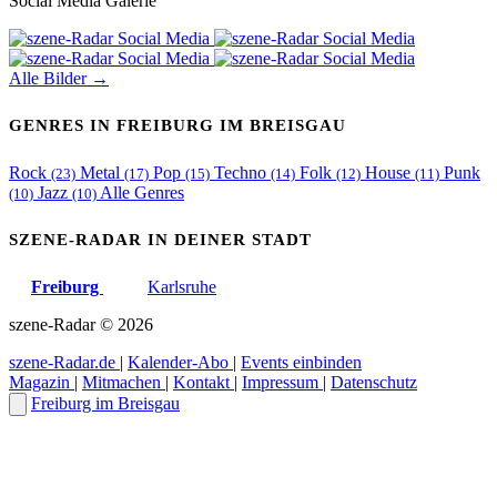
Social Media Galerie
Alle Bilder →
GENRES IN FREIBURG IM BREISGAU
Rock
Metal
Pop
Techno
Folk
House
Punk
(23)
(17)
(15)
(14)
(12)
(11)
Jazz
Alle Genres
(10)
(10)
SZENE-RADAR IN DEINER STADT
Freiburg
Karlsruhe
szene-Radar
©
2026
szene-Radar.de
|
Kalender-Abo
|
Events einbinden
Magazin
|
Mitmachen
|
Kontakt
|
Impressum
|
Datenschutz
Freiburg im Breisgau