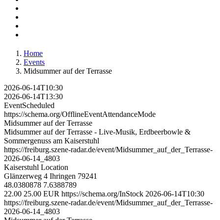
Home
Events
Midsummer auf der Terrasse
2026-06-14T10:30
2026-06-14T13:30
EventScheduled
https://schema.org/OfflineEventAttendanceMode
Midsummer auf der Terrasse
Midsummer auf der Terrasse - Live-Musik, Erdbeerbowle &
Sommergenuss am Kaiserstuhl
https://freiburg.szene-radar.de/event/Midsummer_auf_der_Terrasse-
2026-06-14_4803
Kaiserstuhl Location
Glänzerweg 4
Ihringen
79241
48.0380878
7.6388789
22.00
25.00
EUR
https://schema.org/InStock
2026-06-14T10:30
https://freiburg.szene-radar.de/event/Midsummer_auf_der_Terrasse-
2026-06-14_4803