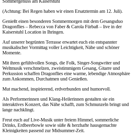
Sommergenuss am Kaiserstuhl
(Achtung: Bei Regen haben wir einen Ersatztermin am 12. Juli).
Genießt einen besonderen Sommermorgen mit dem Gesangsduo
Dragonflies – Rebecca von Faber & Carola Fürbaß – live in der
Kaiserstuhl Location in Ihringen.
Auf unserer begrünten Terrasse erwartet euch ein entspannter
musikalischer Vormittag voller Leichtigkeit, Nähe und schöner
Momente.
Mit ihren gefühlvollen Songs, die Folk, Singer-Songwriter und
Weltmusik verschmelzen, zweistimmigem Gesang, Gitarre und
Perkussion schaffen Dragonflies eine warme, lebendige Atmosphäre
zum Ankommen, Durchatmen und Genießen.
Mut machend, inspirierend, erdverbunden und humorvoll.
Als Performerinnen und Klang-Heilerinnen gestalten sie ein
interaktives Konzert, das Nähe schafft, zum Schmunzeln bringt und
lange nachklingt.
Freut euch auf Live-Musik unter freiem Himmel, sommerliche
Drinks, Erdbeerbowle sowie süße & herzhafte hausgemachte
Kleinigkeiten passend zur Midsummer-Zeit.