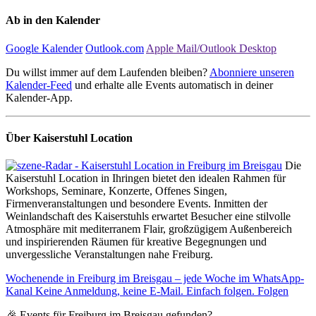
Ab in den Kalender
Google Kalender
Outlook.com
Apple Mail/Outlook Desktop
Du willst immer auf dem Laufenden bleiben?
Abonniere unseren
Kalender-Feed
und erhalte alle Events automatisch in deiner
Kalender-App.
Über Kaiserstuhl Location
Die
Kaiserstuhl Location in Ihringen bietet den idealen Rahmen für
Workshops, Seminare, Konzerte, Offenes Singen,
Firmenveranstaltungen und besondere Events. Inmitten der
Weinlandschaft des Kaiserstuhls erwartet Besucher eine stilvolle
Atmosphäre mit mediterranem Flair, großzügigem Außenbereich
und inspirierenden Räumen für kreative Begegnungen und
unvergessliche Veranstaltungen nahe Freiburg.
Wochenende in Freiburg im Breisgau – jede Woche im WhatsApp-
Kanal
Keine Anmeldung, keine E-Mail. Einfach folgen.
Folgen
🎉 Events für Freiburg im Breisgau gefunden?