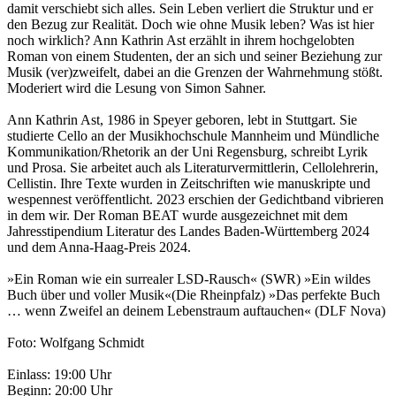
damit verschiebt sich alles. Sein Leben verliert die Struktur und er
den Bezug zur Realität. Doch wie ohne Musik leben? Was ist hier
noch wirklich? Ann Kathrin Ast erzählt in ihrem hochgelobten
Roman von einem Studenten, der an sich und seiner Beziehung zur
Musik (ver)zweifelt, dabei an die Grenzen der Wahrnehmung stößt.
Moderiert wird die Lesung von Simon Sahner.
Ann Kathrin Ast, 1986 in Speyer geboren, lebt in Stuttgart. Sie
studierte Cello an der Musikhochschule Mannheim und Mündliche
Kommunikation/Rhetorik an der Uni Regensburg, schreibt Lyrik
und Prosa. Sie arbeitet auch als Literaturvermittlerin, Cellolehrerin,
Cellistin. Ihre Texte wurden in Zeitschriften wie manuskripte und
wespennest veröffentlicht. 2023 erschien der Gedichtband vibrieren
in dem wir. Der Roman BEAT wurde ausgezeichnet mit dem
Jahresstipendium Literatur des Landes Baden-Württemberg 2024
und dem Anna-Haag-Preis 2024.
»Ein Roman wie ein surrealer LSD-Rausch« (SWR) »Ein wildes
Buch über und voller Musik«(Die Rheinpfalz) »Das perfekte Buch
… wenn Zweifel an deinem Lebenstraum auftauchen« (DLF Nova)
Foto: Wolfgang Schmidt
Einlass: 19:00 Uhr
Beginn: 20:00 Uhr