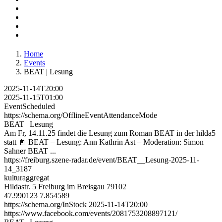
Home
Events
BEAT | Lesung
2025-11-14T20:00
2025-11-15T01:00
EventScheduled
https://schema.org/OfflineEventAttendanceMode
BEAT | Lesung
Am Fr, 14.11.25 findet die Lesung zum Roman BEAT in der hilda5
statt 📓 BEAT – Lesung: Ann Kathrin Ast – Moderation: Simon
Sahner BEAT ...
https://freiburg.szene-radar.de/event/BEAT__Lesung-2025-11-
14_3187
kulturaggregat
Hildastr. 5
Freiburg im Breisgau
79102
47.990123
7.854589
https://schema.org/InStock
2025-11-14T20:00
https://www.facebook.com/events/2081753208897121/